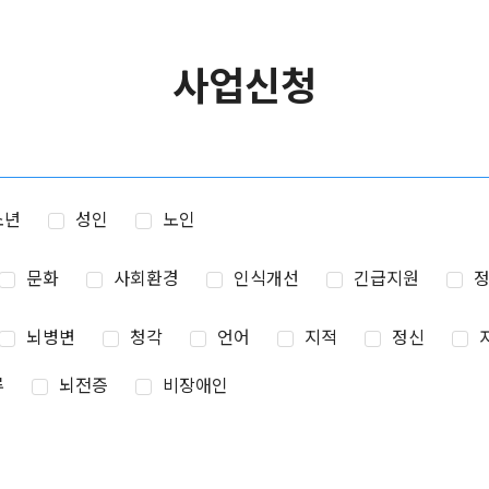
사업신청
소년
성인
노인
문화
사회환경
인식개선
긴급지원
뇌병변
청각
언어
지적
정신
루
뇌전증
비장애인