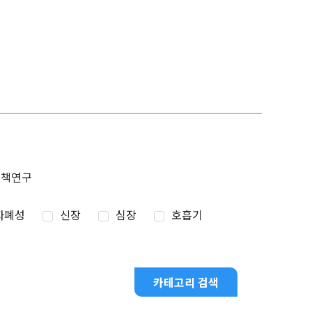
정책연구
자폐성
신장
심장
호흡기
카테고리 검색