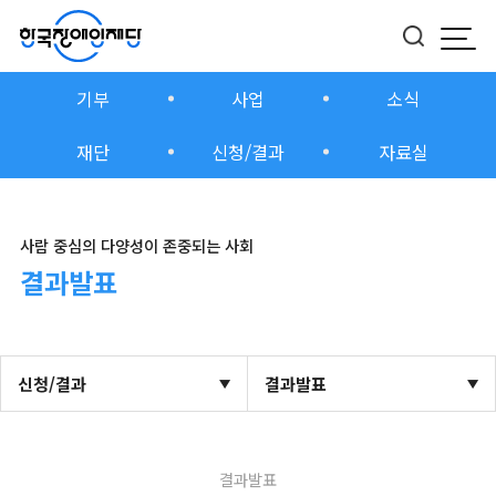
모바
버튼
기부
사업
소식
재단
신청/결과
자료실
사람 중심의 다양성이 존중되는 사회
결과발표
신청/결과
결과발표
결과발표