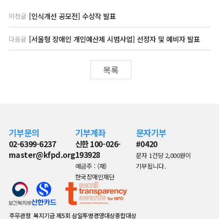
[인식개선 공모전] 수상작 발표
이전글
[서울형 장애인 개인예산제 시범사업] 선정자 및 예비자 발표
다음글
목록
기부문의
기부계좌
문자기부
02-6399-6237
신한 100-026-
#0420
master@kfpd.org
193928
문자 1건당 2,000원이
예금주 : (재)
기부됩니다.
한국장애인재단
주무관청
복지기금
제5회 삼일투명경영대상종합대상