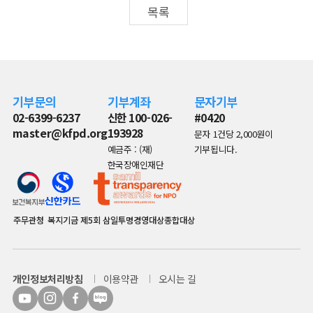
목록
기부문의
기부계좌
문자기부
02-6399-6237
신한 100-026-
#0420
master@kfpd.org
193928
문자 1건당 2,000원이
예금주 : (재)
기부됩니다.
한국장애인재단
주무관청
복지기금
제5회 삼일투명경영대상종합대상
개인정보처리방침
이용약관
오시는 길