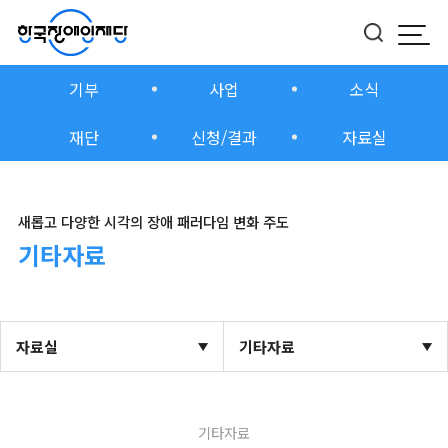
모바
버튼
기부
사업
소식
재단
신청/결과
자료실
새롭고 다양한 시각의 장애 패러다임 변화 주도
기타자료
자료실
기타자료
기타자료