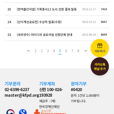
25
[번역출간사업] 기획총서12 도서 선정 결과 발표
2022.11.17
7414
24
[인식개선공모전] 수상작 발표(수정)
2022.10.12
9647
23
[국외연수] 아이디어 공모사업 선정단체 안내
2022.08.29
8604
1
2
3
4
5
6
7
8
기부하기
카카오톡
채널 추가
기부문의
기부계좌
문자기부
02-6399-6237
신한 100-026-
#0420
master@kfpd.org
193928
문자 1건당 2,000원이
예금주 : (재)
기부됩니다.
한국장애인재단