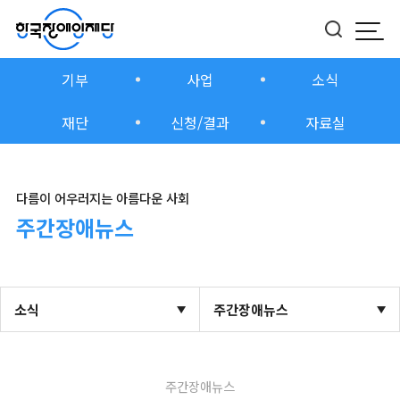
모바
버튼
기부
사업
소식
재단
신청/결과
자료실
다름이 어우러지는 아름다운 사회
주간장애뉴스
소식
주간장애뉴스
주간장애뉴스