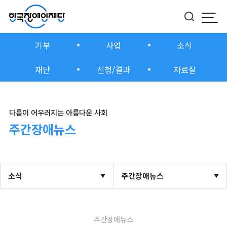
모바
버튼
기부
사업
소식
재단
신청/결과
자료실
다름이 어우러지는 아름다운 사회
주간장애뉴스
소식
주간장애뉴스
주간장애뉴스