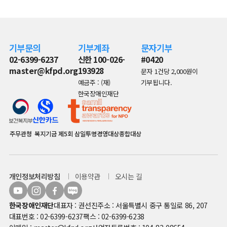
기부문의
기부계좌
문자기부
02-6399-6237
신한 100-026-
#0420
master@kfpd.org
193928
문자 1건당 2,000원이
예금주 : (재)
기부됩니다.
한국장애인재단
주무관청
복지기금
제5회 삼일투명경영대상종합대상
개인정보처리방침
이용약관
오시는 길
한국장애인재단
대표자 : 권선진
주소 : 서울특별시 중구 통일로 86, 207
대표번호 : 02-6399-6237
팩스 : 02-6399-6238